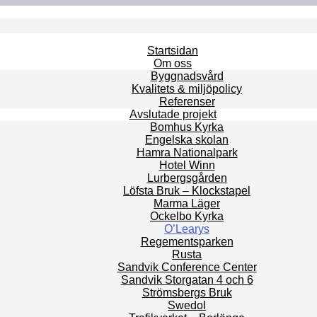
Startsidan
Om oss
Byggnadsvård
Kvalitets & miljöpolicy
Referenser
Avslutade projekt
Bomhus Kyrka
Engelska skolan
Hamra Nationalpark
Hotel Winn
Lurbergsgården
Löfsta Bruk – Klockstapel
Marma Läger
Ockelbo Kyrka
O’Learys
Regementsparken
Rusta
Sandvik Conference Center
Sandvik Storgatan 4 och 6
Strömsbergs Bruk
Swedol